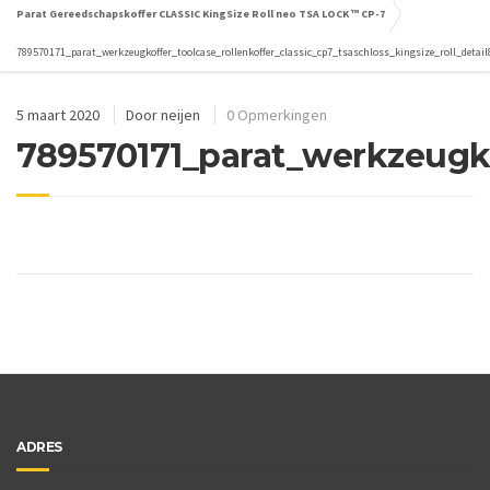
Parat Gereedschapskoffer CLASSIC KingSize Roll neo TSA LOCK ™ CP-7
789570171_parat_werkzeugkoffer_toolcase_rollenkoffer_classic_cp7_tsaschloss_kingsize_roll_detail
5 maart 2020
Door
neijen
0 Opmerkingen
789570171_parat_werkzeugkof
ADRES