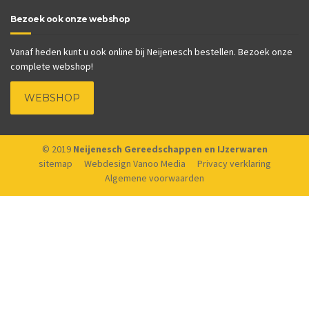
Bezoek ook onze webshop
Vanaf heden kunt u ook online bij Neijenesch bestellen. Bezoek onze
complete webshop!
WEBSHOP
© 2019
Neijenesch Gereedschappen en IJzerwaren
sitemap
Webdesign Vanoo Media
Privacy verklaring
Algemene voorwaarden