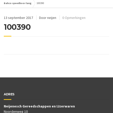
Bahco speedboor lang
100390
13 september 2017
Door
neijen
0 Opmerkingen
100390
ADRES
Neijenesch Gereedschappen en IJzerwaren
Noordenweg 10