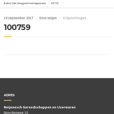
Bahco (de-)magnetiseerapparaat
100759
14 september 2017
Door
neijen
0 Opmerkingen
100759
ADRES
Neijenesch Gereedschappen en IJzerwaren
Noordenweg 10