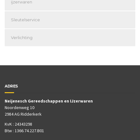
ijzerwaren
Sleutelservice
Verlichting
ADRES
Neijenesch Gereedschappen en IJzerwaren
Noordenweg 10
2984 AG Ridderkerk
KvK : 24343298
Btw : 1366.74.227.B01