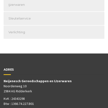
ijzerwaren
Sleutelservice
Verlichting
ADRES
Neijenesch Gereedschappen en IJzerwaren
Noordenweg 10
2984 AG Ridderkerk
KvK : 24343298
Btw : 1366.74.227.B01