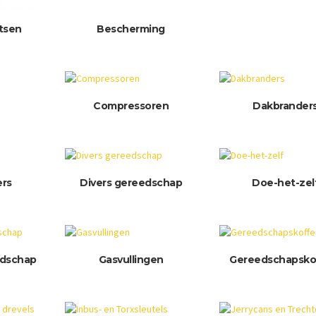
utsen
Bescherming
Compressoren
Dakbrander
ers
Divers gereedschap
Doe-het-zel
edschap
Gasvullingen
Gereedschapsko