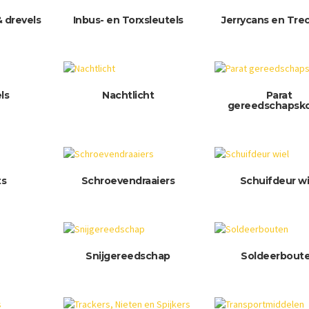
 drevels
Inbus- en Torxsleutels
Jerrycans en Tre
ls
Nachtlicht
Parat
gereedschapsko
ts
Schroevendraaiers
Schuifdeur wi
Snijgereedschap
Soldeerbout