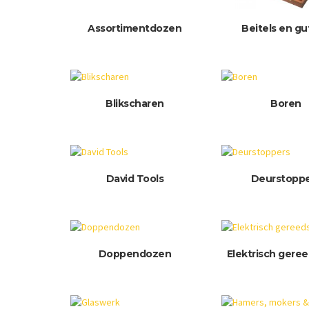
Assortimentdozen
Beitels en g
Blikscharen
Boren
David Tools
Deurstopp
Doppendozen
Elektrisch gere