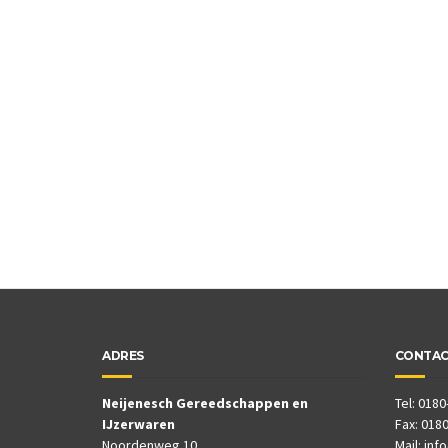
ADRES
CONTA
Neijenesch Gereedschappen en
Tel: 0180
IJzerwaren
Fax: 0180
Noordenweg 10
Mail:
inf