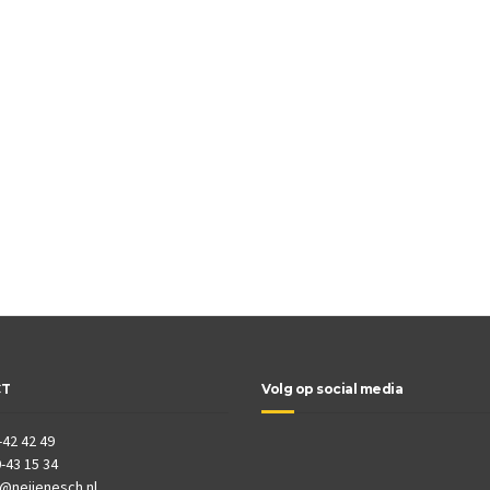
CT
Volg op social media
-42 42 49
-43 15 34
o@neijenesch.nl