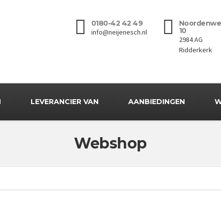
0180-42 42 49
Noordenwe
10
info@neijenesch.nl
2984 AG
Ridderkerk
N
LEVERANCIER VAN
AANBIEDINGEN
W
Webshop