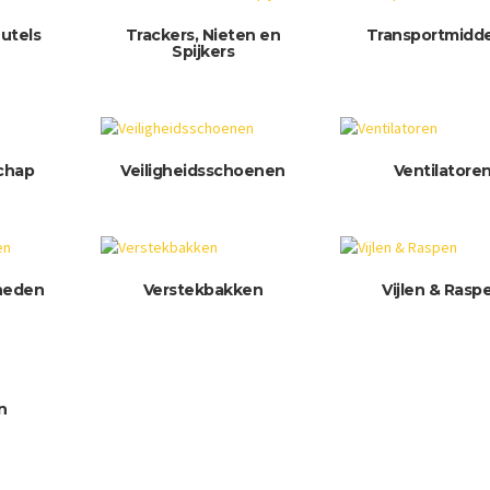
utels
Trackers, Nieten en
Transportmidd
Spijkers
chap
Veiligheidsschoenen
Ventilatore
heden
Verstekbakken
Vijlen & Rasp
n