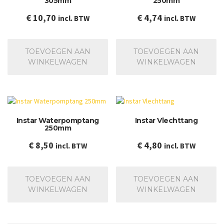
305mm
250mm
gekozen
worden
€
10,70
€
4,74
incl. BTW
incl. BTW
op
de
productpagina
TOEVOEGEN AAN
TOEVOEGEN AAN
WINKELWAGEN
WINKELWAGEN
Instar Waterpomptang
Instar Vlechttang
250mm
€
8,50
€
4,80
incl. BTW
incl. BTW
TOEVOEGEN AAN
TOEVOEGEN AAN
WINKELWAGEN
WINKELWAGEN