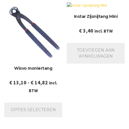
Instar Zijsnijtang Mini
€
3,40
incl. BTW
TOEVOEGEN AAN
WINKELWAGEN
Wisvo moniertang
Prijsklasse:
€
13,10
-
€
14,82
incl.
€ 13,10
BTW
tot
Dit
€ 14,82
product
OPTIES SELECTEREN
heeft
meerdere
variaties.