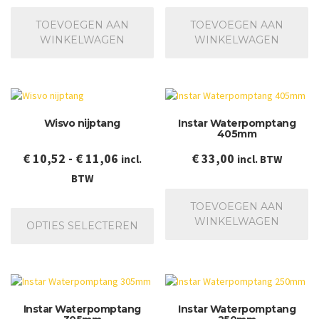
TOEVOEGEN AAN
TOEVOEGEN AAN
WINKELWAGEN
WINKELWAGEN
Wisvo nijptang
Instar Waterpomptang
405mm
Prijsklasse:
€
10,52
-
€
11,06
€
33,00
incl.
incl. BTW
€ 10,52
BTW
tot
Dit
TOEVOEGEN AAN
€ 11,06
product
WINKELWAGEN
OPTIES SELECTEREN
heeft
meerdere
variaties.
Deze
optie
Instar Waterpomptang
Instar Waterpomptang
kan