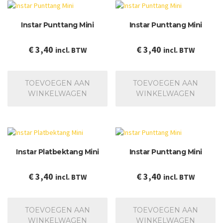
Deze
optie
Instar Punttang Mini
Instar Punttang Mini
kan
gekozen
worden
€
3,40
€
3,40
incl. BTW
incl. BTW
op
de
productpagina
TOEVOEGEN AAN
TOEVOEGEN AAN
WINKELWAGEN
WINKELWAGEN
Instar Platbektang Mini
Instar Punttang Mini
€
3,40
€
3,40
incl. BTW
incl. BTW
TOEVOEGEN AAN
TOEVOEGEN AAN
WINKELWAGEN
WINKELWAGEN