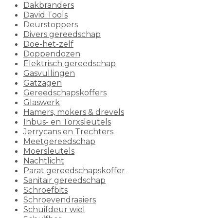
Dakbranders
David Tools
Deurstoppers
Divers gereedschap
Doe-het-zelf
Doppendozen
Elektrisch gereedschap
Gasvullingen
Gatzagen
Gereedschapskoffers
Glaswerk
Hamers, mokers & drevels
Inbus- en Torxsleutels
Jerrycans en Trechters
Meetgereedschap
Moersleutels
Nachtlicht
Parat gereedschapskoffer
Sanitair gereedschap
Schroefbits
Schroevendraaiers
Schuifdeur wiel