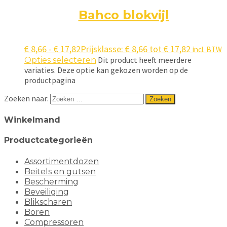
Bahco blokvijl
€
8,66
-
€
17,82
Prijsklasse: € 8,66 tot € 17,82
incl. BTW
Dit product heeft meerdere
Opties selecteren
variaties. Deze optie kan gekozen worden op de
productpagina
Zoeken naar:
Winkelmand
Productcategorieën
Assortimentdozen
Beitels en gutsen
Bescherming
Beveiliging
Blikscharen
Boren
Compressoren