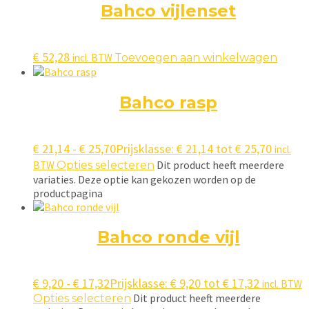
Bahco vijlenset
€
52,28
incl. BTW
Toevoegen aan winkelwagen
Bahco rasp
€
21,14
-
€
25,70
Prijsklasse: € 21,14 tot € 25,70
incl.
Dit product heeft meerdere
BTW
Opties selecteren
variaties. Deze optie kan gekozen worden op de
productpagina
Bahco ronde vijl
€
9,20
-
€
17,32
Prijsklasse: € 9,20 tot € 17,32
incl. BTW
Dit product heeft meerdere
Opties selecteren