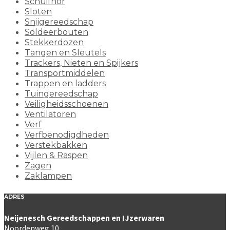
Schuifhor
Sloten
Snijgereedschap
Soldeerbouten
Stekkerdozen
Tangen en Sleutels
Trackers, Nieten en Spijkers
Transportmiddelen
Trappen en ladders
Tuingereedschap
Veiligheidsschoenen
Ventilatoren
Verf
Verfbenodigdheden
Verstekbakken
Vijlen & Raspen
Zagen
Zaklampen
ADRES
Neijenesch Gereedschappen en IJzerwaren
Noordenweg 10