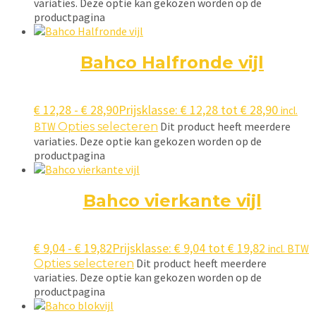
variaties. Deze optie kan gekozen worden op de
productpagina
Bahco Halfronde vijl
€
12,28
-
€
28,90
Prijsklasse: € 12,28 tot € 28,90
incl.
Dit product heeft meerdere
BTW
Opties selecteren
variaties. Deze optie kan gekozen worden op de
productpagina
Bahco vierkante vijl
€
9,04
-
€
19,82
Prijsklasse: € 9,04 tot € 19,82
incl. BTW
Dit product heeft meerdere
Opties selecteren
variaties. Deze optie kan gekozen worden op de
productpagina