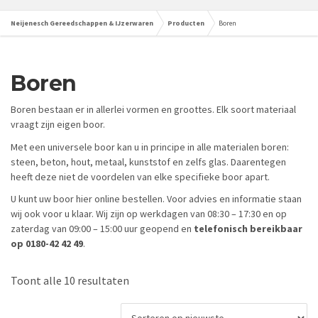
Neijenesch Gereedschappen & IJzerwaren
Producten
Boren
Boren
Boren bestaan er in allerlei vormen en groottes. Elk soort materiaal
vraagt zijn eigen boor.
Met een universele boor kan u in principe in alle materialen boren:
steen, beton, hout, metaal, kunststof en zelfs glas. Daarentegen
heeft deze niet de voordelen van elke specifieke boor apart.
U kunt uw boor hier online bestellen. Voor advies en informatie staan
wij ook voor u klaar. Wij zijn op werkdagen van 08:30 – 17:30 en op
zaterdag van 09:00 – 15:00 uur geopend en
telefonisch bereikbaar
op 0180-42 42 49
.
Gesorteerd
Toont alle 10 resultaten
op
nieuwste