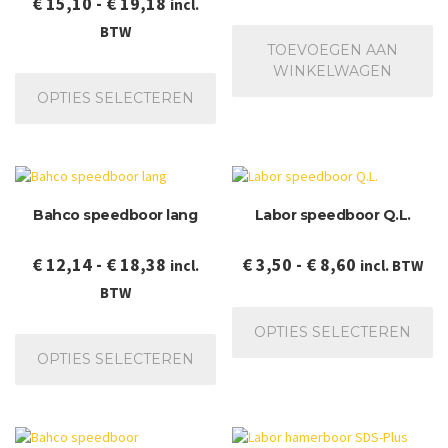
Prijsklasse:
€
15,10
-
€
19,18
incl.
€ 15,10
BTW
TOEVOEGEN AAN
tot
Dit
WINKELWAGEN
€ 19,18
product
OPTIES SELECTEREN
heeft
meerdere
variaties.
Deze
optie
Bahco speedboor lang
Labor speedboor Q.L.
kan
gekozen
worden
Prijsklasse:
Prijsklasse:
€
12,14
-
€
18,38
€
3,50
-
€
8,60
incl.
incl. BTW
op
€ 12,14
€ 3,50
BTW
de
Dit
tot
tot
productpagina
pr
Dit
OPTIES SELECTEREN
€ 18,38
€ 8,60
he
product
OPTIES SELECTEREN
me
heeft
va
meerdere
De
variaties.
op
Deze