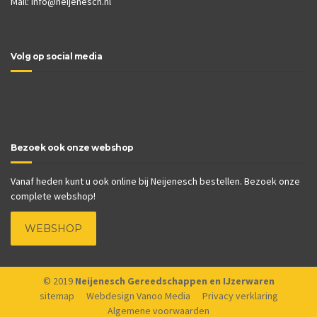
Mail:
info@neijenesch.nl
Volg op social media
Bezoek ook onze webshop
Vanaf heden kunt u ook online bij Neijenesch bestellen. Bezoek onze
complete webshop!
WEBSHOP
© 2019
Neijenesch Gereedschappen en IJzerwaren
sitemap
Webdesign Vanoo Media
Privacy verklaring
Algemene voorwaarden