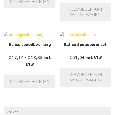
OPTIES SELECTEREN
€ 8,60
heeft
TOEVOEGEN AAN
meerdere
WINKELWAGEN
variaties.
Deze
optie
kan
gekozen
worden
Bahco speedboor lang
Bahco Speedborenset
op
de
Prijsklasse:
€
12,14
-
€
18,38
€
51,04
incl.
incl. BTW
productpagina
€ 12,14
BTW
tot
Dit
TOEVOEGEN AAN
€ 18,38
product
WINKELWAGEN
OPTIES SELECTEREN
heeft
meerdere
variaties.
Deze
optie
kan