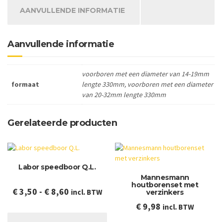
AANVULLENDE INFORMATIE
Aanvullende informatie
voorboren met een diameter van 14-19mm
formaat
lengte 330mm, voorboren met een diameter
van 20-32mm lengte 330mm
Gerelateerde producten
Labor speedboor Q.L.
Mannesmann
houtborenset met
Prijsklasse:
€
3,50
-
€
8,60
incl. BTW
verzinkers
€ 3,50
€
9,98
incl. BTW
Dit
tot
product