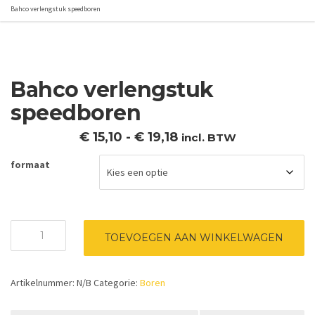
Bahco verlengstuk speedboren
Bahco verlengstuk
speedboren
Prijsklasse:
€
15,10
-
€
19,18
incl. BTW
€ 15,10
formaat
tot
€ 19,18
Bahco
TOEVOEGEN AAN WINKELWAGEN
verlengstuk
speedboren
aantal
Artikelnummer:
N/B
Categorie:
Boren