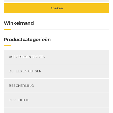
gekozen
worden
op
de
Winkelmand
productpagina
Productcategorieën
ASSORTIMENTDOZEN
BEITELS EN GUTSEN
BESCHERMING
BEVEILIGING