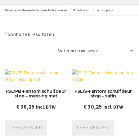
Neijenesch Gereedschappen & IJzerwaren
Producten
Deurstoppers
Gesorteerd
Toont alle 6 resultaten
op
nieuwste
FSL/PB-Fantom schuifdeur
FSL/S-Fantom schuifdeur
stop – messing mat
stop – satin
€
30,25
€
30,25
incl. BTW
incl. BTW
LEES VERDER
LEES VERDER