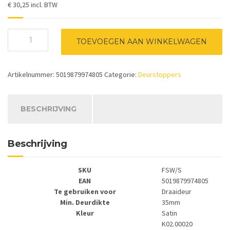
€ 30,25 incl. BTW
FSW/S-
TOEVOEGEN AAN WINKELWAGEN
Fantom
draaideur
stop
Artikelnummer:
5019879974805
Categorie:
Deurstoppers
-
satin
aantal
BESCHRIJVING
Beschrijving
SKU
FSW/S
EAN
5019879974805
Te gebruiken voor
Draaideur
Min. Deurdikte
35mm
Kleur
Satin
K02.00020