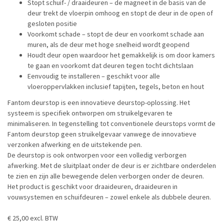
Stopt schuif- / draaideuren – de magneet in de basis van de
deur trekt de vloerpin omhoog en stopt de deur in de open of
gesloten positie
Voorkomt schade – stopt de deur en voorkomt schade aan
muren, als de deur met hoge snelheid wordt geopend
Houdt deur open waardoor het gemakkelijk is om door kamers
te gaan en voorkomt dat deuren tegen tocht dichtslaan
Eenvoudig te installeren – geschikt voor alle
vloeroppervlakken inclusief tapijten, tegels, beton en hout
Fantom deurstop is een innovatieve deurstop-oplossing. Het
systeem is specifiek ontworpen om struikelgevaren te
minimaliseren. In tegenstelling tot conventionele deurstops vormt de
Fantom deurstop geen struikelgevaar vanwege de innovatieve
verzonken afwerking en de uitstekende pen.
De deurstop is ook ontworpen voor een volledig verborgen
afwerking. Met de sluitplaat onder de deur is er zichtbare onderdelen
te zien en zijn alle bewegende delen verborgen onder de deuren.
Het product is geschikt voor draaideuren, draaideuren in
vouwsystemen en schuifdeuren – zowel enkele als dubbele deuren.
€ 25,00 excl. BTW