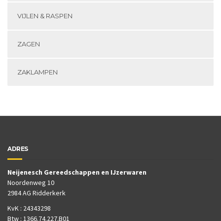
VIJLEN & RASPEN
ZAGEN
ZAKLAMPEN
ADRES
Neijenesch Gereedschappen en IJzerwaren
Noordenweg 10
2984 AG Ridderkerk
KvK : 24343298
Btw : 1366.74.227.B01