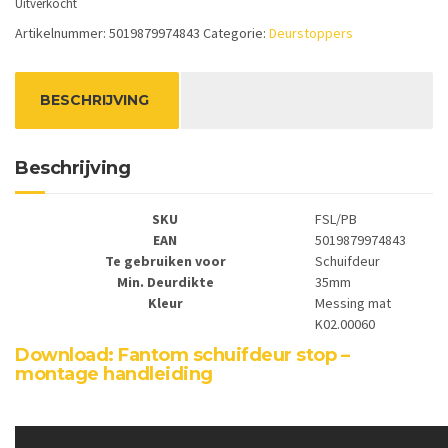
Uitverkocht
Artikelnummer:
5019879974843
Categorie:
Deurstoppers
BESCHRIJVING
Beschrijving
SKU
FSL/PB
EAN
5019879974843
Te gebruiken voor
Schuifdeur
Min. Deurdikte
35mm
Kleur
Messing mat
K02.00060
Download: Fantom schuifdeur stop –
montage handleiding