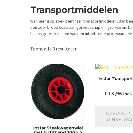
Transportmiddelen
Wanneer u op zoek bent naar transportmiddelen, dan bent
een zeer breed scala aan gereedschap en ijzerwaren. Naast
bij ons gebruik maken van een uitgebreide professionele 
Gesorteerd
Toont alle 3 resultaten
op
nieuwste
Instar Transport
€
13,96
incl
TOEVOEGEN
WINKELWA
Instar Steekwagenwiel
met luchtband 300 x 4