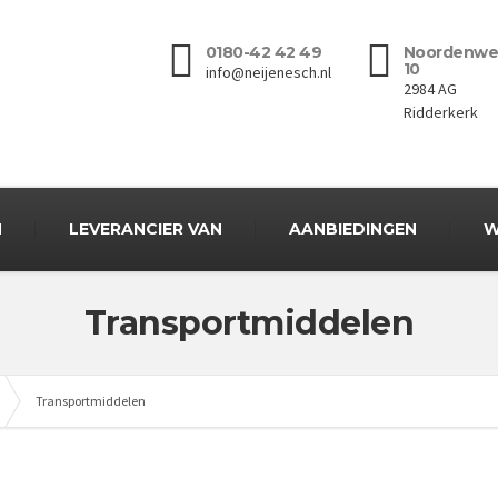
0180-42 42 49
Noordenwe
10
info@neijenesch.nl
2984 AG
Ridderkerk
N
LEVERANCIER VAN
AANBIEDINGEN
W
Transportmiddelen
Transportmiddelen