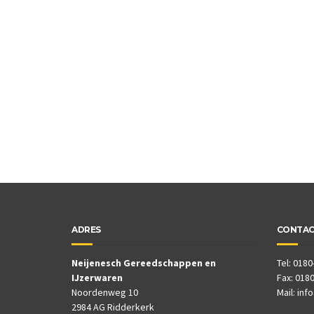
ADRES
CONTA
Neijenesch Gereedschappen en
Tel: 0180
IJzerwaren
Fax: 0180
Noordenweg 10
Mail:
inf
2984 AG Ridderkerk