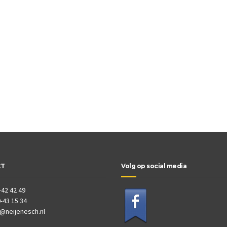
CT
Volg op social media
-42 42 49
-43 15 34
o@neijenesch.nl