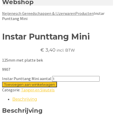
Webshop
Neijenesch Gereedschappen & IJzerwaren
Producten
Instar
Punttang Mini
Instar Punttang Mini
€
3,40
incl. BTW
125mm met platte bek
9907
Instar Punttang Mini aantal
Toevoegen aan winkelwagen
Categorie:
Tangen en Sleutels
Beschrijving
Beschrijving