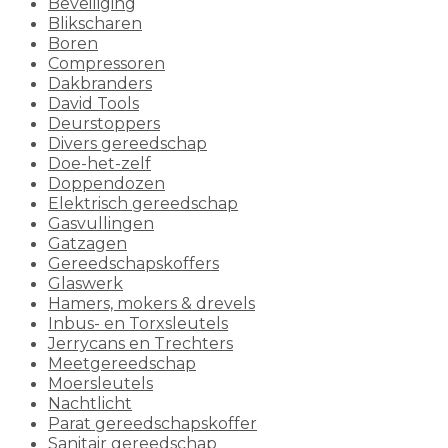
Beveiliging
Blikscharen
Boren
Compressoren
Dakbranders
David Tools
Deurstoppers
Divers gereedschap
Doe-het-zelf
Doppendozen
Elektrisch gereedschap
Gasvullingen
Gatzagen
Gereedschapskoffers
Glaswerk
Hamers, mokers & drevels
Inbus- en Torxsleutels
Jerrycans en Trechters
Meetgereedschap
Moersleutels
Nachtlicht
Parat gereedschapskoffer
Sanitair gereedschap