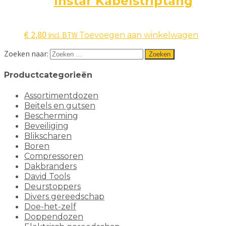
Instar Kabelstriptang
€
2,80
incl. BTW
Toevoegen aan winkelwagen
Zoeken naar:
Productcategorieën
Assortimentdozen
Beitels en gutsen
Bescherming
Beveiliging
Blikscharen
Boren
Compressoren
Dakbranders
David Tools
Deurstoppers
Divers gereedschap
Doe-het-zelf
Doppendozen