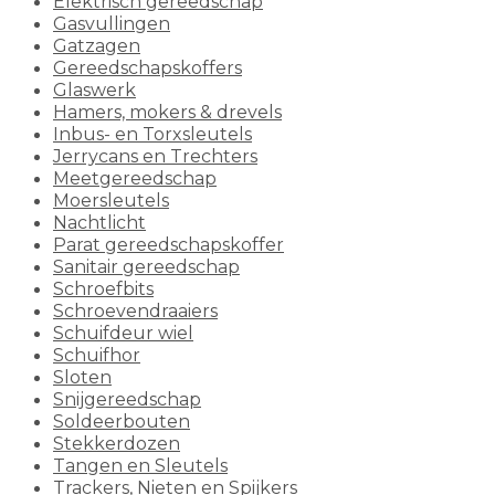
Elektrisch gereedschap
Gasvullingen
Gatzagen
Gereedschapskoffers
Glaswerk
Hamers, mokers & drevels
Inbus- en Torxsleutels
Jerrycans en Trechters
Meetgereedschap
Moersleutels
Nachtlicht
Parat gereedschapskoffer
Sanitair gereedschap
Schroefbits
Schroevendraaiers
Schuifdeur wiel
Schuifhor
Sloten
Snijgereedschap
Soldeerbouten
Stekkerdozen
Tangen en Sleutels
Trackers, Nieten en Spijkers