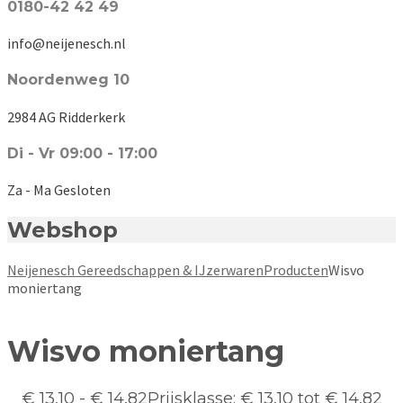
0180-42 42 49
info@neijenesch.nl
Noordenweg 10
2984 AG Ridderkerk
Di - Vr 09:00 - 17:00
Za - Ma Gesloten
Webshop
Neijenesch Gereedschappen & IJzerwaren
Producten
Wisvo
moniertang
Wisvo moniertang
€
13,10
-
€
14,82
Prijsklasse: € 13,10 tot € 14,82