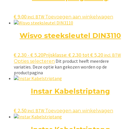
€
9,00
incl. BTW
Toevoegen aan winkelwagen
Wisvo steeksleutel DIN3110
€
2,30
-
€
5,20
Prijsklasse: € 2,30 tot € 5,20
incl. BTW
Dit product heeft meerdere
Opties selecteren
variaties. Deze optie kan gekozen worden op de
productpagina
Instar Kabelstriptang
€
2,50
incl. BTW
Toevoegen aan winkelwagen