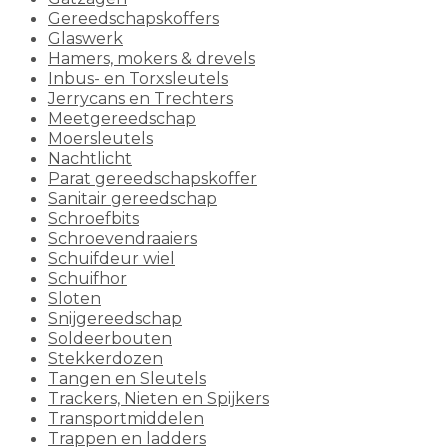
Gereedschapskoffers
Glaswerk
Hamers, mokers & drevels
Inbus- en Torxsleutels
Jerrycans en Trechters
Meetgereedschap
Moersleutels
Nachtlicht
Parat gereedschapskoffer
Sanitair gereedschap
Schroefbits
Schroevendraaiers
Schuifdeur wiel
Schuifhor
Sloten
Snijgereedschap
Soldeerbouten
Stekkerdozen
Tangen en Sleutels
Trackers, Nieten en Spijkers
Transportmiddelen
Trappen en ladders