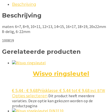
Beschrijving
Beschrijving
maten: 6×7, 8×9, 10×11, 12×13, 14×15, 16×17, 18×19, 20x22mm
8-delig, 6-22mm
100819
Gerelateerde producten
Wisvo ringsleutel
€
5,44
-
€
9,68
Prijsklasse: € 5,44 tot € 9,68
incl. BTW
Dit product heeft meerdere
Opties selecteren
variaties. Deze optie kan gekozen worden op de
productpagina