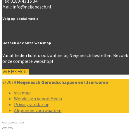
Fax: 0180-43 15 34
Mail:
info@neijenesch.nl
Volg op social media
Bezoek ook onze webshop
Vanaf heden kunt u ook online bij Neijenesch bestellen. Bezoek
onze complete webshop!
WEBSHOP
© 2019
Neijenesch Gereedschappen en IJzerwaren
sitemap
Webdesign Vanoo Media
Privacy verklaring
Algemene voorwaarden