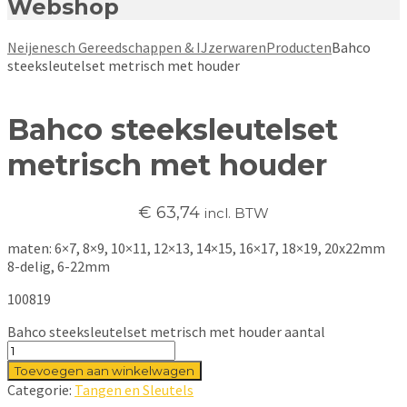
Webshop
Neijenesch Gereedschappen & IJzerwaren
Producten
Bahco
steeksleutelset metrisch met houder
Bahco steeksleutelset
metrisch met houder
€
63,74
incl. BTW
maten: 6×7, 8×9, 10×11, 12×13, 14×15, 16×17, 18×19, 20x22mm
8-delig, 6-22mm
100819
Bahco steeksleutelset metrisch met houder aantal
Toevoegen aan winkelwagen
Categorie:
Tangen en Sleutels