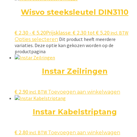
Wisvo steeksleutel DIN3110
€
2,30
-
€
5,20
Prijsklasse: € 2,30 tot € 5,20
incl. BTW
Dit product heeft meerdere
Opties selecteren
variaties. Deze optie kan gekozen worden op de
productpagina
Instar Zeilringen
€
2,90
incl. BTW
Toevoegen aan winkelwagen
Instar Kabelstriptang
€
2,80
incl. BTW
Toevoegen aan winkelwagen