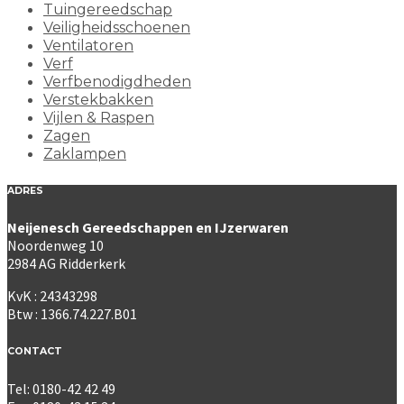
Tuingereedschap
Veiligheidsschoenen
Ventilatoren
Verf
Verfbenodigdheden
Verstekbakken
Vijlen & Raspen
Zagen
Zaklampen
ADRES
Neijenesch Gereedschappen en IJzerwaren
Noordenweg 10
2984 AG Ridderkerk
KvK : 24343298
Btw : 1366.74.227.B01
CONTACT
Tel: 0180-42 42 49