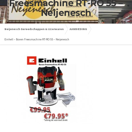
Freesmachine RT-RO 55 –
Neijenesch
Neijenesch Gereedschappen & IJzerwaren
AANBIEDING
Einhell – Boven Freesmachine RT-RO 55 – Neijenesch