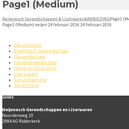
Page1 (Medium)
Neijenesch Gereedschappen & IJzerwaren
AANBIEDING
Page1 (M
Page1 (Medium)
neijen
24 februari 2016
24 februari 2016
Deurbeslag
Elektrisch gereedschap
Gereedschap
Handgereedschap
Hang en sluitwerk
ijzerwaren
Sleutelservice
Verlichting
ADRES
Neijenesch Gereedschappen en IJzerwaren
Noordenweg 10
2984 AG Ridderkerk