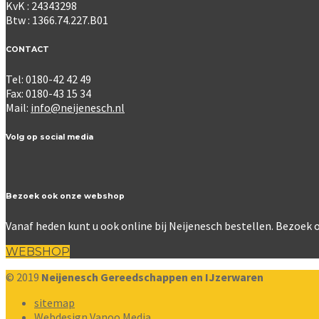
KvK : 24343298
Btw : 1366.74.227.B01
CONTACT
Tel: 0180-42 42 49
Fax: 0180-43 15 34
Mail:
info@neijenesch.nl
Volg op social media
Bezoek ook onze webshop
Vanaf heden kunt u ook online bij Neijenesch bestellen. Bezoe
WEBSHOP
© 2019
Neijenesch Gereedschappen en IJzerwaren
sitemap
Webdesign Vanoo Media