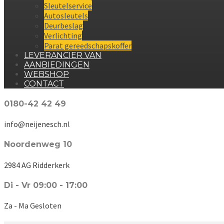
Sleutelservice
Autosleutels
Deurbeslag
Verlichting
Parat gereedschapskoffer
LEVERANCIER VAN
AANBIEDINGEN
WEBSHOP
CONTACT
0180-42 42 49
info@neijenesch.nl
Noordenweg 10
2984 AG Ridderkerk
Di - Vr 09:00 - 17:00
Za - Ma Gesloten