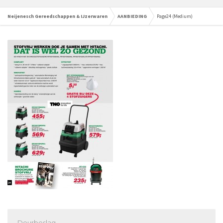
Neijenesch Gereedschappen & IJzerwaren
AANBIEDING
Page24 (Medium)
Deurbeslag