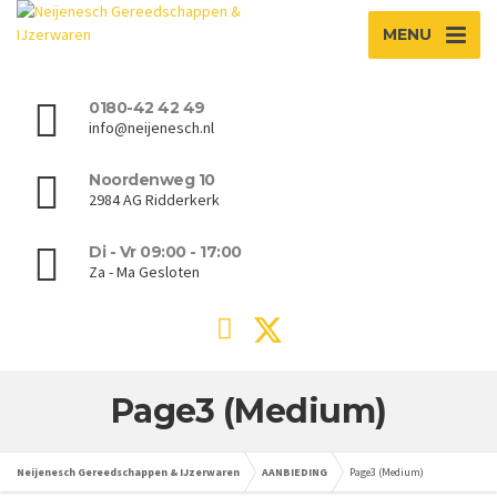
MENU
0180-42 42 49
info@neijenesch.nl
Noordenweg 10
2984 AG Ridderkerk
Di - Vr 09:00 - 17:00
Za - Ma Gesloten
Page3 (Medium)
Neijenesch Gereedschappen & IJzerwaren
AANBIEDING
Page3 (Medium)