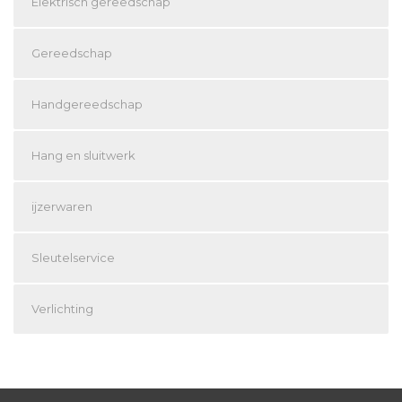
Elektrisch gereedschap
Gereedschap
Handgereedschap
Hang en sluitwerk
ijzerwaren
Sleutelservice
Verlichting