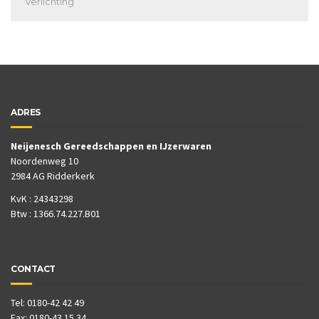
Verlichting
ADRES
Neijenesch Gereedschappen en IJzerwaren
Noordenweg 10
2984 AG Ridderkerk
KvK : 24343298
Btw : 1366.74.227.B01
CONTACT
Tel: 0180-42 42 49
Fax: 0180-43 15 34