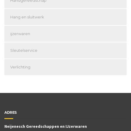
Handgereedschap
Hang en sluitwerk
ijzerwaren
Sleutelservice
Verlichting
ADRES
Neijenesch Gereedschappen en IJzerwaren