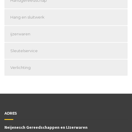
Handgereedschap
Hang en sluitwerk
ijzerwaren
Sleutelservice
Verlichting
ADRES
Neijenesch Gereedschappen en IJzerwaren