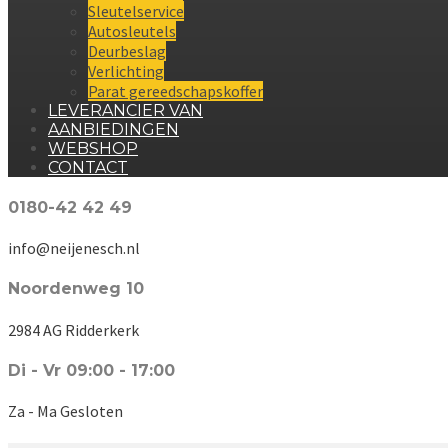
Sleutelservice
Autosleutels
Deurbeslag
Verlichting
Parat gereedschapskoffer
LEVERANCIER VAN
AANBIEDINGEN
WEBSHOP
CONTACT
0180-42 42 49
info@neijenesch.nl
Noordenweg 10
2984 AG Ridderkerk
Di - Vr 09:00 - 17:00
Za - Ma Gesloten