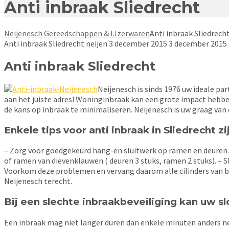
Anti inbraak Sliedrecht
Neijenesch Gereedschappen & IJzerwaren
Anti inbraak Sliedrech
Anti inbraak Sliedrecht
neijen
3 december 2015
3 december 2015
Anti inbraak Sliedrecht
Neijenesch is sinds 1976 uw ideale pa
aan het juiste adres! Woninginbraak kan een grote impact hebb
de kans op inbraak te minimaliseren. Neijenesch is uw graag van d
Enkele tips voor anti inbraak in Sliedrecht zi
– Zorg voor goedgekeurd hang-en sluitwerk op ramen en deuren. –
of ramen van dievenklauwen ( deuren 3 stuks, ramen 2 stuks). – S
Voorkom deze problemen en vervang daarom alle cilinders van bijv
Neijenesch terecht.
Bij een slechte inbraakbeveiliging kan uw s
Een inbraak mag niet langer duren dan enkele minuten anders ne