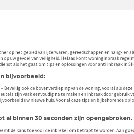
t
rtner op het gebied van ijzerwaren, gereedschappen en hang- en slu
en op uw gevoel van veiligheid. Helaas komt woninginbraak regel
ienst als het gaat om tips en oplossingen voor anti inbraak in Sli
jn bijvoorbeeld:
 Beveilig ook de bovenverdieping van de woning, vooral als deze m
leutels zijn vaak eenvoudig na te maken en inbraak door gebruik v
oorbeeld uw nieuwe huis. Voor al deze tips en bijbehorende oploss
lot al binnen 30 seconden zijn opengebroken.
emt de kans toe voor de inbreker om betrapt te worden. Aan goede