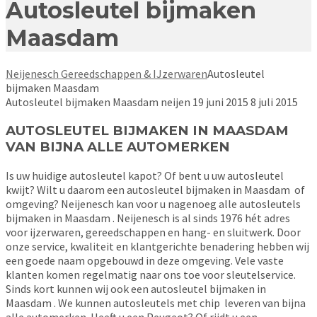
Autosleutel bijmaken
Maasdam
Neijenesch Gereedschappen & IJzerwaren
Autosleutel
bijmaken Maasdam
Autosleutel bijmaken Maasdam
neijen
19 juni 2015
8 juli 2015
AUTOSLEUTEL BIJMAKEN IN MAASDAM
VAN BIJNA ALLE AUTOMERKEN
Is uw huidige autosleutel kapot? Of bent u uw autosleutel
kwijt? Wilt u daarom een autosleutel bijmaken in Maasdam of
omgeving? Neijenesch kan voor u nagenoeg alle autosleutels
bijmaken in Maasdam . Neijenesch is al sinds 1976 hét adres
voor ijzerwaren, gereedschappen en hang- en sluitwerk. Door
onze service, kwaliteit en klantgerichte benadering hebben wij
een goede naam opgebouwd in deze omgeving. Vele vaste
klanten komen regelmatig naar ons toe voor sleutelservice.
Sinds kort kunnen wij ook een autosleutel bijmaken in
Maasdam . We kunnen autosleutels met chip leveren van bijna
alle automerken. Heeft u een Peugeot? Of rijdt u een