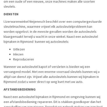
om een oude of een nieuwe, onze machines maken alle soorten
sleutels.
DIENSTEN
IJzerwarenwinkel Neijenesch beschikt over een computergestuurde
sleutelmachine, waarmee vrijwel elk autosleutelprobleem kan
worden opgelost. In de meeste gevallen worden de autosleutels
klaargemaakt terwijl u wacht in onze winkel. Naast een autosleutel
bijmaken in Rijnmond kunnen wij autosleutels:
Uitlezen
Inlezen
Reproduceren
Wanneer uw autosleutel kapot of versleten is bieden wij een
vervangend model. Met een enorme voorraad sleutels kunnen wij u
altijd van dienst zijn. Vrijwel alle autosleutels kunnen wij bijmaken in
Rijnmond zodat u weer direct op weg kunt met uw auto.
AFSTANDSBEDIENING
Naast een autosleutel bijmaken in Rijnmond en omgeving kunnen wij
een afstandsbediening repareren. Dit is stukken goedkoper dan het
aanschaffen van een nieuwe. Doordat we gebruik maken van een test