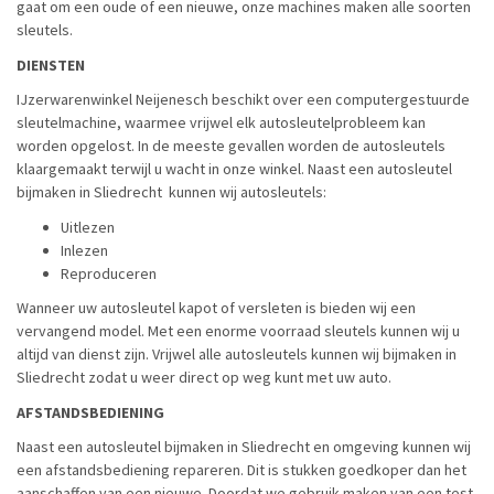
gaat om een oude of een nieuwe, onze machines maken alle soorten
sleutels.
DIENSTEN
IJzerwarenwinkel Neijenesch beschikt over een computergestuurde
sleutelmachine, waarmee vrijwel elk autosleutelprobleem kan
worden opgelost. In de meeste gevallen worden de autosleutels
klaargemaakt terwijl u wacht in onze winkel. Naast een autosleutel
bijmaken in Sliedrecht kunnen wij autosleutels:
Uitlezen
Inlezen
Reproduceren
Wanneer uw autosleutel kapot of versleten is bieden wij een
vervangend model. Met een enorme voorraad sleutels kunnen wij u
altijd van dienst zijn. Vrijwel alle autosleutels kunnen wij bijmaken in
Sliedrecht zodat u weer direct op weg kunt met uw auto.
AFSTANDSBEDIENING
Naast een autosleutel bijmaken in Sliedrecht en omgeving kunnen wij
een afstandsbediening repareren. Dit is stukken goedkoper dan het
aanschaffen van een nieuwe. Doordat we gebruik maken van een test