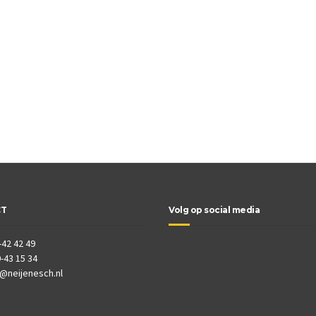
CT
Volg op social media
-42 42 49
-43 15 34
o@neijenesch.nl