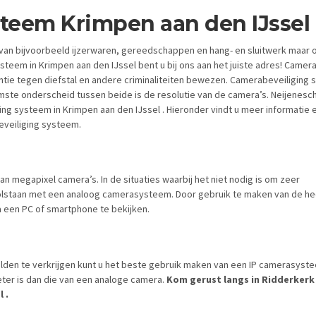
teem Krimpen aan den IJssel
d van bijvoorbeeld ijzerwaren, gereedschappen en hang- en sluitwerk maar 
teem in Krimpen aan den IJssel bent u bij ons aan het juiste adres! Camer
ntie tegen diefstal en andere criminaliteiten bewezen. Camerabeveiliging
aamste onderscheid tussen beide is de resolutie van de camera’s. Neijenesc
g systeem in Krimpen aan den IJssel . Hieronder vindt u meer informatie 
eveiliging systeem.
van megapixel camera’s. In de situaties waarbij het niet nodig is om zeer
 volstaan met een analoog camerasysteem. Door gebruik te maken van de 
a een PC of smartphone te bekijken.
lden te verkrijgen kunt u het beste gebruik maken van een IP camerasyste
eter is dan die van een analoge camera.
Kom gerust langs in Ridderkerk 
 .