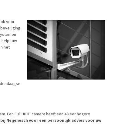
ook voor
abeveiliging
 systemen
h helpt uw
en het
hedendaagse
em. Een Full HD IP camera heeft een 4 keer hogere
bij Neijenesch voor een persoonlijk advies voor uw