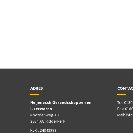
ADRES
CONTA
Neijenesch Gereedschappen en
Tel: 0180
IJzerwaren
Fax: 0180
Noordenweg 10
Mail:
inf
2984 AG Ridderkerk
KvK : 24343298