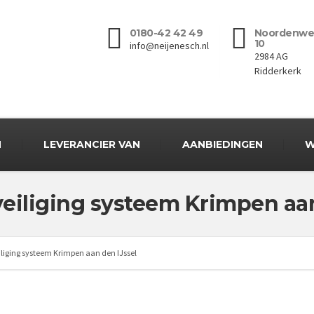
0180-42 42 49
Noordenwe
10
info@neijenesch.nl
2984 AG
Ridderkerk
N
LEVERANCIER VAN
AANBIEDINGEN
W
iliging systeem Krimpen aan
iging systeem Krimpen aan den IJssel