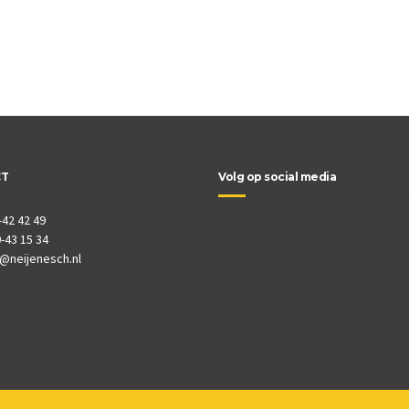
CT
Volg op social media
-42 42 49
-43 15 34
o@neijenesch.nl