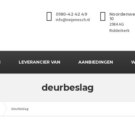
0180-42 42 49
Noordenwe
10
info@neijenesch.nl
2984 AG
Ridderkerk
N
LEVERANCIER VAN
AANBIEDINGEN
W
deurbeslag
deurbeslag