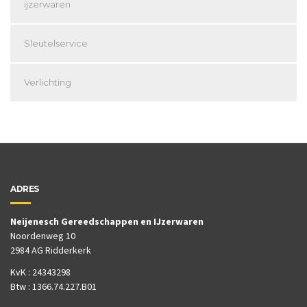
ijzerwaren
Sleutelservice
Verlichting
ADRES
Neijenesch Gereedschappen en IJzerwaren
Noordenweg 10
2984 AG Ridderkerk
KvK : 24343298
Btw : 1366.74.227.B01