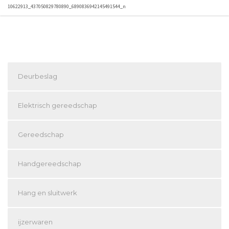
10622913_437050829780890_6890836942145491544_n
Deurbeslag
Elektrisch gereedschap
Gereedschap
Handgereedschap
Hang en sluitwerk
ijzerwaren