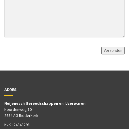
ADRES
Neijenesch Gereedschappen en IJzerwaren
Noordenweg 10
2984 AG Ridderkerk
KvK : 24343298