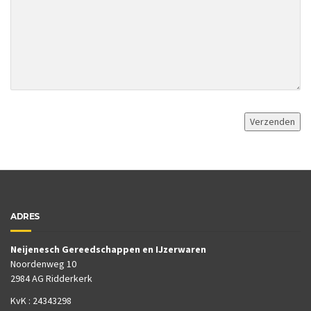
ADRES
Neijenesch Gereedschappen en IJzerwaren
Noordenweg 10
2984 AG Ridderkerk
KvK : 24343298