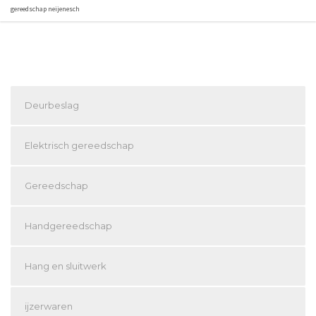
gereedschap neijenesch
Deurbeslag
Elektrisch gereedschap
Gereedschap
Handgereedschap
Hang en sluitwerk
ijzerwaren