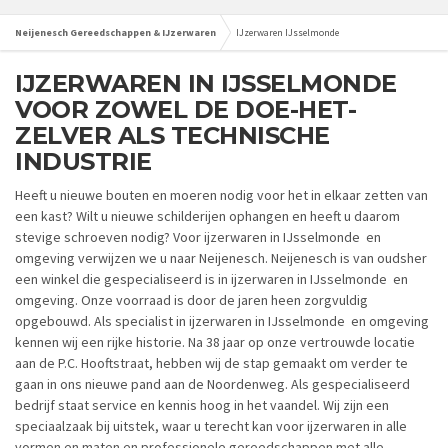
Neijenesch Gereedschappen & IJzerwaren
IJzerwaren IJsselmonde
IJZERWAREN IN IJSSELMONDE
VOOR ZOWEL DE DOE-HET-
ZELVER ALS TECHNISCHE
INDUSTRIE
Heeft u nieuwe bouten en moeren nodig voor het in elkaar zetten van
een kast? Wilt u nieuwe schilderijen ophangen en heeft u daarom
stevige schroeven nodig? Voor ijzerwaren in IJsselmonde en
omgeving verwijzen we u naar Neijenesch. Neijenesch is van oudsher
een winkel die gespecialiseerd is in ijzerwaren in IJsselmonde en
omgeving. Onze voorraad is door de jaren heen zorgvuldig
opgebouwd. Als specialist in ijzerwaren in IJsselmonde en omgeving
kennen wij een rijke historie. Na 38 jaar op onze vertrouwde locatie
aan de P.C. Hooftstraat, hebben wij de stap gemaakt om verder te
gaan in ons nieuwe pand aan de Noordenweg. Als gespecialiseerd
bedrijf staat service en kennis hoog in het vaandel. Wij zijn een
speciaalzaak bij uitstek, waar u terecht kan voor ijzerwaren in alle
vormen en maten en professionele gereedschappen met alle