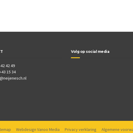
CT
Volg op social media
-42 42 49
-43 15 34
o@neijenesch.nl
itemap
Webdesign Vanoo Media
Privacy verklaring
Algemene voorw