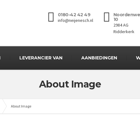
0180-42 42 49
Noordenwe
10
info@neijenesch.nl
2984 AG
Ridderkerk
N
LEVERANCIER VAN
AANBIEDINGEN
W
About Image
About Image