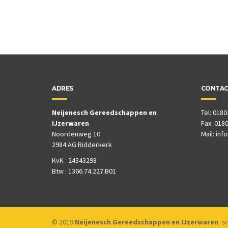
ADRES
CONTA
Neijenesch Gereedschappen en
Tel: 0180
IJzerwaren
Fax: 0180
Noordenweg 10
Mail:
inf
2984 AG Ridderkerk
KvK : 24343298
Btw : 1366.74.227.B01
© 2019
Neijenesch Gereedschappen en IJzerwaren
s