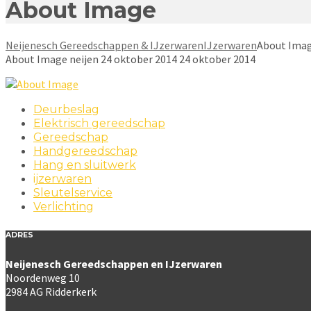
About Image
Neijenesch Gereedschappen & IJzerwaren
IJzerwaren
About Ima
About Image
neijen
24 oktober 2014
24 oktober 2014
Deurbeslag
Elektrisch gereedschap
Gereedschap
Handgereedschap
Hang en sluitwerk
ijzerwaren
Sleutelservice
Verlichting
ADRES
Neijenesch Gereedschappen en IJzerwaren
Noordenweg 10
2984 AG Ridderkerk