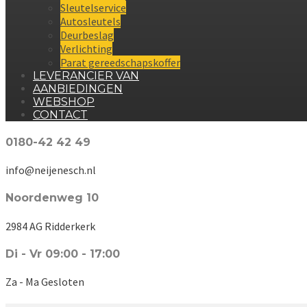
Sleutelservice
Autosleutels
Deurbeslag
Verlichting
Parat gereedschapskoffer
LEVERANCIER VAN
AANBIEDINGEN
WEBSHOP
CONTACT
0180-42 42 49
info@neijenesch.nl
Noordenweg 10
2984 AG Ridderkerk
Di - Vr 09:00 - 17:00
Za - Ma Gesloten