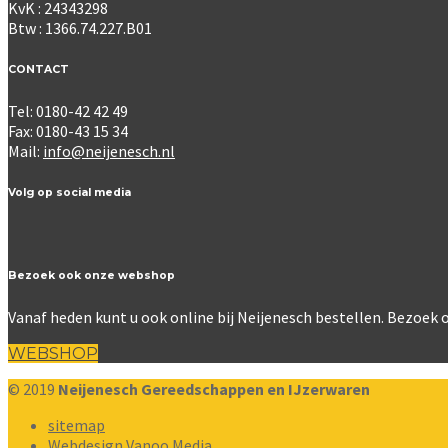
KvK : 24343298
Btw : 1366.74.227.B01
CONTACT
Tel: 0180-42 42 49
Fax: 0180-43 15 34
Mail:
info@neijenesch.nl
Volg op social media
Bezoek ook onze webshop
Vanaf heden kunt u ook online bij Neijenesch bestellen. Bezoe
WEBSHOP
© 2019
Neijenesch Gereedschappen en IJzerwaren
sitemap
Webdesign Vanoo Media