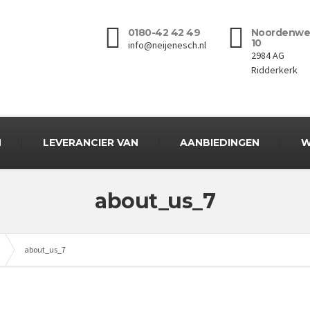
0180-42 42 49
Noordenwe
10
info@neijenesch.nl
2984 AG
Ridderkerk
N
LEVERANCIER VAN
AANBIEDINGEN
W
about_us_7
about_us_7