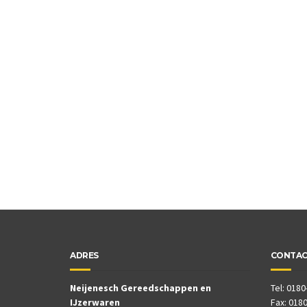
ADRES
CONTA
Neijenesch Gereedschappen en
Tel: 0180
IJzerwaren
Fax: 0180