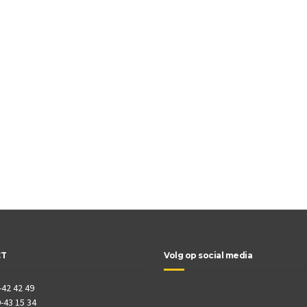
CT
Volg op social media
-42 42 49
-43 15 34