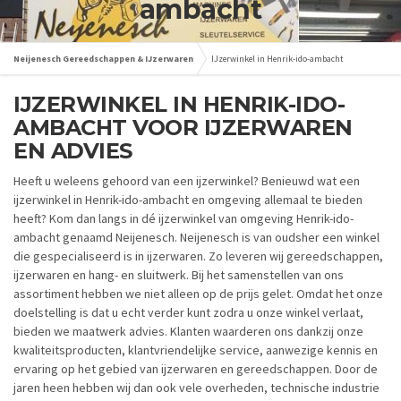
ambacht
Neijenesch Gereedschappen & IJzerwaren
IJzerwinkel in Henrik-ido-ambacht
IJZERWINKEL IN HENRIK-IDO-
AMBACHT VOOR IJZERWAREN
EN ADVIES
Heeft u weleens gehoord van een ijzerwinkel? Benieuwd wat een
ijzerwinkel in Henrik-ido-ambacht en omgeving allemaal te bieden
heeft? Kom dan langs in dé ijzerwinkel van omgeving Henrik-ido-
ambacht genaamd Neijenesch. Neijenesch is van oudsher een winkel
die gespecialiseerd is in ijzerwaren. Zo leveren wij gereedschappen,
ijzerwaren en hang- en sluitwerk. Bij het samenstellen van ons
assortiment hebben we niet alleen op de prijs gelet. Omdat het onze
doelstelling is dat u echt verder kunt zodra u onze winkel verlaat,
bieden we maatwerk advies. Klanten waarderen ons dankzij onze
kwaliteitsproducten, klantvriendelijke service, aanwezige kennis en
ervaring op het gebied van ijzerwaren en gereedschappen. Door de
jaren heen hebben wij dan ook vele overheden, technische industrie