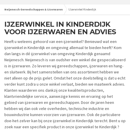
Neijenesch Gereedschappen & IJzerwaren
IJzerwinkel Kinderdijk
IJZERWINKEL IN KINDERDIJK
VOOR IJZERWAREN EN ADVIES
Heeft u weleens gehoord van een ijzerwinkel? Benieuwd wat een
ijzerwinkel in Kinderdijk en omgeving allemaal te bieden heeft? Kom
dan langs in dé ijzerwinkel van omgeving Kinderdijk genaamd
Neijenesch. Neijenesch is van oudsher een winkel die gespecialiseerd
is in ijzerwaren. Zo leveren wij gereedschappen, ijzerwaren en hang-
en sluitwerk. Bij het samenstellen van ons assortiment hebben we
niet alleen op de prijs gelet. Omdat het onze doelstelling is dat u echt
verder kunt zodra u onze winkel verlaat, bieden we maatwerk advies.
Klanten waarderen ons dankzij onze kwaliteitsproducten,
klantvriendelijke service, aanwezige kennis en ervaring op het
gebied van ijzerwaren en gereedschappen. Door de jaren heen
hebben wij dan ook vele overheden, technische industrie en
bouwindustrie kunnen voorzien van ijzerwaren. Ook de particuliere
doe-het-zelver kan bij onze ijzerwinkel in Kinderdijk terecht. Bent u op
zoek naar een specifiek product in onze ijzerwinkel te Kinderdijk ?