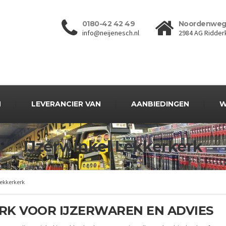
0180-42 42 49
Noordenweg
info@neijenesch.nl
2984 AG Ridder
N
LEVERANCIER VAN
AANBIEDINGEN
W
IJzerwinkel Lekkerkerk
Lekkerkerk
ERK VOOR IJZERWAREN EN ADVIES