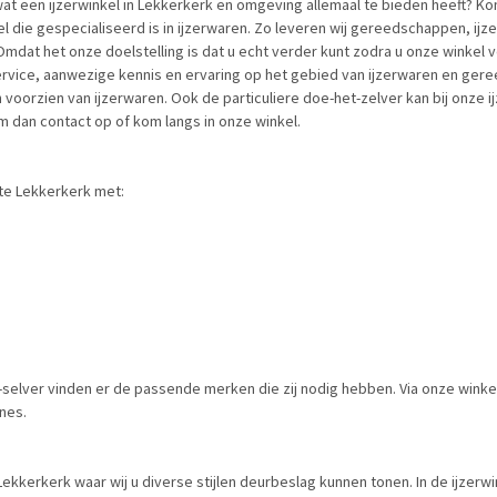
at een ijzerwinkel in Lekkerkerk en omgeving allemaal te bieden heeft? Ko
 die gespecialiseerd is in ijzerwaren. Zo leveren wij gereedschappen, ijze
 Omdat het onze doelstelling is dat u echt verder kunt zodra u onze winkel
service, aanwezige kennis en ervaring op het gebied van ijzerwaren en ge
oorzien van ijzerwaren. Ook de particuliere doe-het-zelver kan bij onze ij
m dan contact op of kom langs in onze winkel.
 te Lekkerkerk met:
selver vinden er de passende merken die zij nodig hebben. Via onze winkel
nes.
n Lekkerkerk waar wij u diverse stijlen deurbeslag kunnen tonen. In de ijze