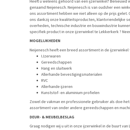
Heeft u weleens gehoord van een ijzerwinkel? Benieuwd w
genaamd Neijenesch. Neijenesch is van oudsher een winkel
ons assortiment hebben we niet alleen op de prijs gelet.
ons dankzij onze kwaliteitsproducten, klantvriendelijke 
overheden, technische industrie en bouwindustrie kunnen v
specifiek product in onze ijzerwinkel te Lekkerkerk ? Nee
MOGELIJKHEDEN
Neijenesch heeft een breed assortiment in de ijzerwinkel
IJzerwaren
Gereedschappen
Hang en sluitwerk
Allerhande bevestigingsmaterialen
RVC
Allerhande ijzeren
Kunststof- en aluminium profielen
Zowel de vakman en professionele gebruiker als doe-het-
assortiment van onder andere gereedschappen en machi
DEUR- & MEUBELBESLAG
Graag nodigen wij u uit in onze ijzerwinkel in de buurt va