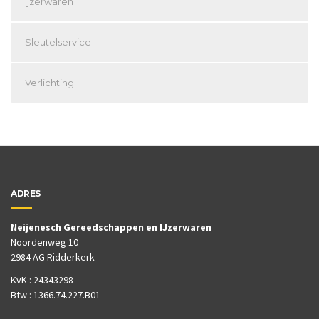
ijzerwaren
Sleutelservice
Verlichting
ADRES
Neijenesch Gereedschappen en IJzerwaren
Noordenweg 10
2984 AG Ridderkerk
KvK : 24343298
Btw : 1366.74.227.B01