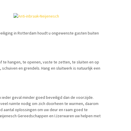
veiliging in Rotterdam houdt u ongewenste gasten buiten
te hangen, te openen, vaste te zetten, te sluiten en op
chuiven en grendels. Hang en sluitwerk is natuurlijk een
n ieder geval minder goed beveiligd dan de voorzijde.
t veel ruimte nodig om zich doorheen te wurmen, daarom
eed aantal oplossingen om uw deur en raam goed te
at Neijenesch Gereedschappen en IJzerwaren uw helpen met