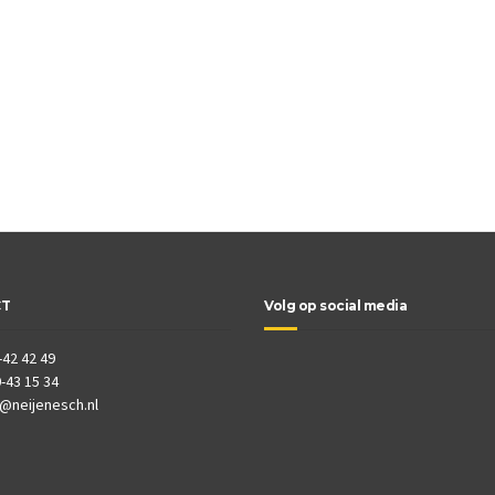
CT
Volg op social media
-42 42 49
-43 15 34
o@neijenesch.nl