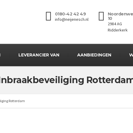
0180-42 42 49
Noordenwe
10
info@neijenesch.nl
2984 AG
Ridderkerk
N
LEVERANCIER VAN
AANBIEDINGEN
W
Inbraakbeveiliging Rotterda
liging Rotterdam