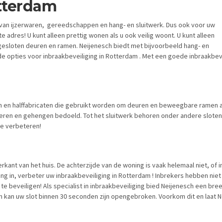
tterdam
d van ijzerwaren, gereedschappen en hang- en sluitwerk. Dus ook voor uw
te adres! U kunt alleen prettig wonen als u ook veilig woont. U kunt alleen
gesloten deuren en ramen. Neijenesch biedt met bijvoorbeeld hang- en
nde opties voor inbraakbeveiliging in Rotterdam . Met een goede inbraakbe
n en halffabricaten die gebruikt worden om deuren en beweegbare ramen af 
ren en gehengen bedoeld. Tot het sluitwerk behoren onder andere sloten, s
te verbeteren!
ant van het huis. De achterzijde van de woning is vaak helemaal niet, of i
g in, verbeter uw inbraakbeveiliging in Rotterdam ! Inbrekers hebben nie
e beveiligen! Als specialist in inbraakbeveiliging bied Neijenesch een br
rdam kan uw slot binnen 30 seconden zijn opengebroken. Voorkom dit en la