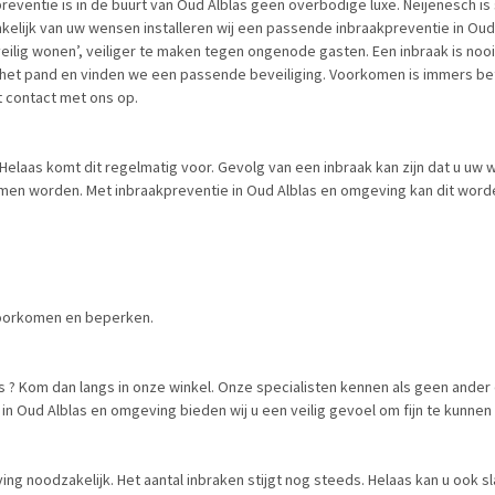
kpreventie is in de buurt van Oud Alblas geen overbodige luxe. Neijenesch is
nkelijk van uw wensen installeren wij een passende inbraakpreventie in Oud
‘veilig wonen’, veiliger te maken tegen ongenode gasten. Een inbraak is n
an het pand en vinden we een passende beveiliging. Voorkomen is immers be
t contact met ons op.
. Helaas komt dit regelmatig voor. Gevolg van een inbraak kan zijn dat u uw 
n worden. Met inbraakpreventie in Oud Alblas en omgeving kan dit worde
oorkomen en beperken.
as ? Kom dan langs in onze winkel. Onze specialisten kennen als geen ander 
 Oud Alblas en omgeving bieden wij u een veilig gevoel om fijn te kunnen w
g noodzakelijk. Het aantal inbraken stijgt nog steeds. Helaas kan u ook sla