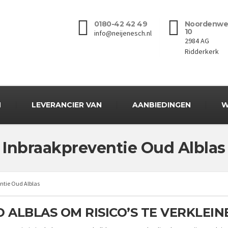
0180-42 42 49
Noordenwe
10
info@neijenesch.nl
2984 AG
Ridderkerk
N
LEVERANCIER VAN
AANBIEDINGEN
W
Inbraakpreventie Oud Alblas
ntie Oud Alblas
 ALBLAS OM RISICO’S TE VERKLEIN