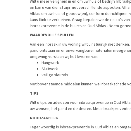
Wilt u meer veiligheid in en om uw huis of bedrijf? Inbraa
en kan u van dienst zijn met verschillende aspecten. Afha
Alblas om uw huis of gebouw(en), conform de richtlijnen 
kans flink te verkleinen. Graag bepalen we de risico’s v
inbraakpreventie in de buurt van Oud Alblas . Neem gerus
WAARDEVOLLE SPULLEN
Aan een inbraak in uw woning wilt u natuurlijk niet denken
pand ontstaan en er onvervangbare materialen meegenome
omgeving verstaan wij het leveren van:
Hangwerk
Sluitwerk
Veilige sleutels
Met bovenstaande middelen kunnen we inbraakschade v
TIPS
Wilt u tips en adviezen voor inbraakpreventie in Oud Albl
uw wensen, het pand en de deuren. Met inbraakpreventie in
NOODZAKELIJK
Tegenwoordig is inbraakpreventie in Oud Alblas en omgevin