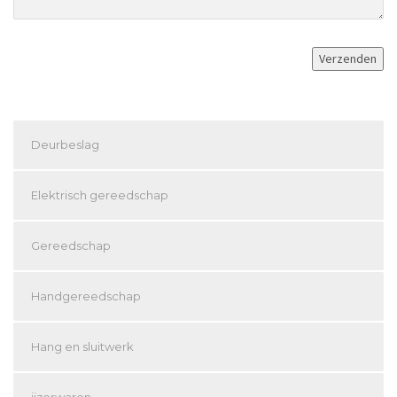
Deurbeslag
Elektrisch gereedschap
Gereedschap
Handgereedschap
Hang en sluitwerk
ijzerwaren