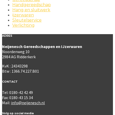
Handgereedschap
Hang en sluitwerk
ijzerwaren
Sleutelservice
Verlichting
ADRES
Neijenesch Gereedschappen en IJzerwaren
Noordenweg 10
2984 AG Ridderkerk
KvK : 24343298
Btw : 1366.74.227.B01
CONTACT
Tel: 0180-42 42 49
Fax: 0180-43 15 34
Mail:
info@neijenesch.nl
Volg op social media