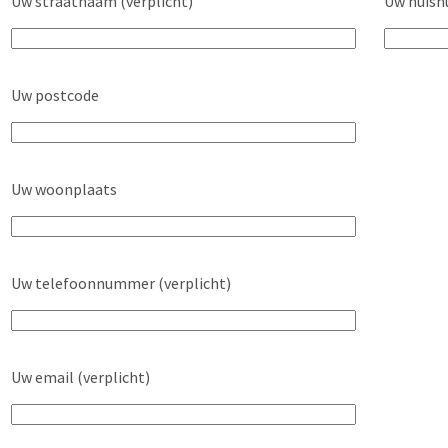
Uw straatnaam (verplicht)
Uw huisn
Uw postcode
Uw woonplaats
Uw telefoonnummer (verplicht)
Uw email (verplicht)