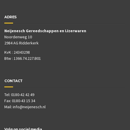
ADRES
Neijenesch Gereedschappen en IJzerwaren
Noordenweg 10
2984 AG Ridderkerk
KvK : 24343298
Btw : 1366.74.227.B01
CONTACT
Tel: 0180-42 42 49
Fax: 0180-43 15 34
Mail:
info@neijenesch.nl
Volg op social media