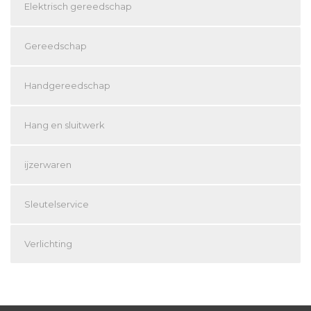
Elektrisch gereedschap
Gereedschap
Handgereedschap
Hang en sluitwerk
ijzerwaren
Sleutelservice
Verlichting