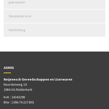
ijzerwaren
Sleutelservice
Verlichting
ADRES
Neijenesch Gereedschappen en IJzerwaren
Noordenweg 10
2984 AG Ridderkerk
KvK : 24343298
Btw : 1366.74.227.B01