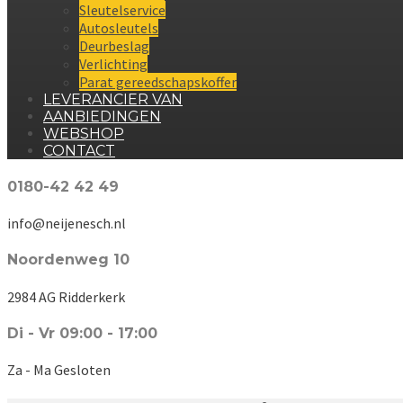
Sleutelservice
Autosleutels
Deurbeslag
Verlichting
Parat gereedschapskoffer
LEVERANCIER VAN
AANBIEDINGEN
WEBSHOP
CONTACT
0180-42 42 49
info@neijenesch.nl
Noordenweg 10
2984 AG Ridderkerk
Di - Vr 09:00 - 17:00
Za - Ma Gesloten