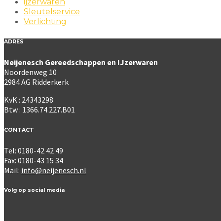
ijzerwaren
Sleutelservice
Verlichting
ADRES
Neijenesch Gereedschappen en IJzerwaren
Noordenweg 10
2984 AG Ridderkerk
KvK : 24343298
Btw : 1366.74.227.B01
CONTACT
Tel: 0180-42 42 49
Fax: 0180-43 15 34
Mail:
info@neijenesch.nl
Volg op social media